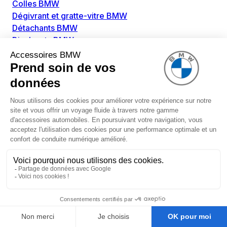
Colles BMW
Dégivrant et gratte-vitre BMW
Détachants BMW
Disolvants BMW
Lubrifiants BMW
Nettoyant intérieur BMW
Nettoyant extérieur BMW
Pièces détachées BMW
Alimentation Carburant BMW
Boitier papillon BMW
Faisceau de câble pour réservoir avec pompe
d'aspiration BMW
Injecteur BMW
Pompe à carburant BMW
Pompe diesel BMW
Allumage / Préchauffage BMW
Bobines d'allumage BMW
Boitier de préchauffage BMW
Bougie de préchauffage BMW