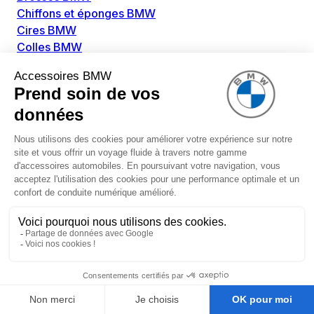
Chiffons et éponges BMW
Cires BMW
Colles BMW
Dégivrant et gratte-vitre BMW
Détachants BMW
Disolvants BMW
Lubrifiants BMW
Nettoyant intérieur BMW
Nettoyant extérieur BMW
Pièces détachées BMW
Alimentation Carburant BMW
Boitier papillon BMW
Faisceau de câble pour réservoir avec pompe
d'aspiration BMW
Injecteur BMW
Pompe à carburant BMW
Pompe diesel BMW
Allumage / Préchauffage BMW