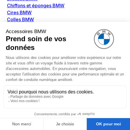
Chiffons et éponges BMW
Cires BMW
Colles BMW
Dégivrant et gratte-vitre BMW
Détachants BMW
Disolvants BMW
Lubrifiants BMW
Nettoyant intérieur BMW
Nettoyant extérieur BMW
Pièces détachées BMW
Alimentation Carburant BMW
Boitier papillon BMW
Faisceau de câble pour réservoir avec pompe
d'aspiration BMW
Injecteur BMW
Pompe à carburant BMW
Pompe diesel BMW
Allumage / Préchauffage BMW