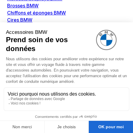
Brosses BMW
Chiffons et éponges BMW
Cires BMW
Colles BMW
Dégivrant et gratte-vitre BMW
Détachants BMW
Disolvants BMW
Lubrifiants BMW
Nettoyant intérieur BMW
Nettoyant extérieur BMW
Pièces détachées BMW
Alimentation Carburant BMW
Boitier papillon BMW
Faisceau de câble pour réservoir avec pompe
d'aspiration BMW
Injecteur BMW
Pompe à carburant BMW
Pompe diesel BMW