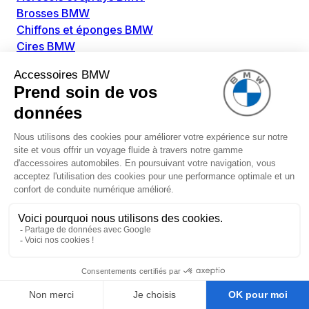
Brosses BMW
Chiffons et éponges BMW
Cires BMW
Colles BMW
Dégivrant et gratte-vitre BMW
Détachants BMW
Disolvants BMW
Lubrifiants BMW
Nettoyant intérieur BMW
Nettoyant extérieur BMW
Pièces détachées BMW
Alimentation Carburant BMW
Boitier papillon BMW
Faisceau de câble pour réservoir avec pompe
d'aspiration BMW
Injecteur BMW
Pompe à carburant BMW
Pompe diesel BMW