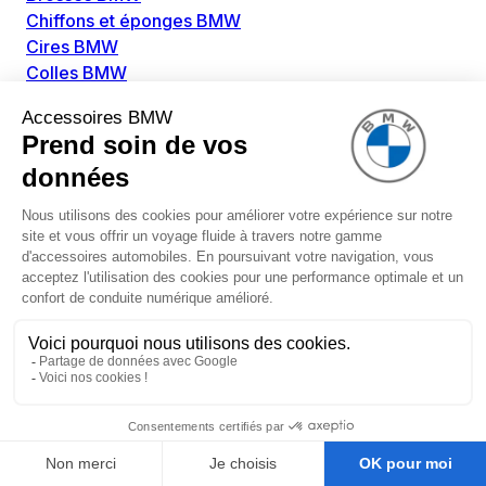
Chiffons et éponges BMW
Cires BMW
Colles BMW
Dégivrant et gratte-vitre BMW
Détachants BMW
Disolvants BMW
Lubrifiants BMW
Nettoyant intérieur BMW
Nettoyant extérieur BMW
Pièces détachées BMW
Alimentation Carburant BMW
Boitier papillon BMW
Faisceau de câble pour réservoir avec pompe
d'aspiration BMW
Injecteur BMW
Pompe à carburant BMW
Pompe diesel BMW
Allumage / Préchauffage BMW