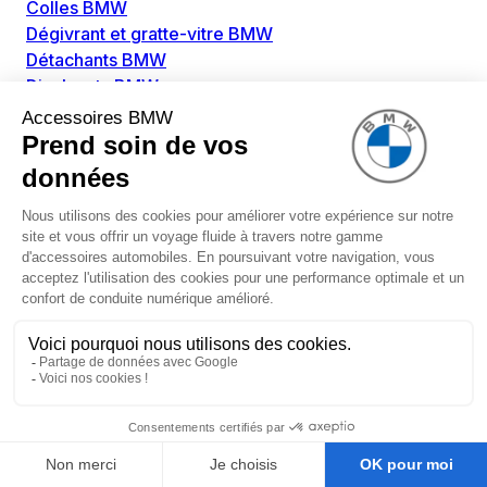
Colles BMW
Dégivrant et gratte-vitre BMW
Détachants BMW
Disolvants BMW
Lubrifiants BMW
Nettoyant intérieur BMW
Nettoyant extérieur BMW
Pièces détachées BMW
Alimentation Carburant BMW
Boitier papillon BMW
Faisceau de câble pour réservoir avec pompe
d'aspiration BMW
Injecteur BMW
Pompe à carburant BMW
Pompe diesel BMW
Allumage / Préchauffage BMW
Bobines d'allumage BMW
Boitier de préchauffage BMW
Bougie de préchauffage BMW