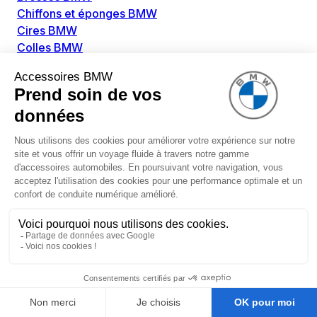
Chiffons et éponges BMW
Cires BMW
Colles BMW
Dégivrant et gratte-vitre BMW
Détachants BMW
Disolvants BMW
Lubrifiants BMW
Nettoyant intérieur BMW
Nettoyant extérieur BMW
Pièces détachées BMW
Alimentation Carburant BMW
Boitier papillon BMW
Faisceau de câble pour réservoir avec pompe
d'aspiration BMW
Injecteur BMW
Pompe à carburant BMW
Pompe diesel BMW
Allumage / Préchauffage BMW