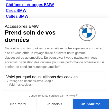
Chiffons et éponges BMW
Cires BMW
Colles BMW
Dégivrant et gratte-vitre BMW
Détachants BMW
Disolvants BMW
Lubrifiants BMW
Nettoyant intérieur BMW
Nettoyant extérieur BMW
Pièces détachées BMW
Alimentation Carburant BMW
Boitier papillon BMW
Faisceau de câble pour réservoir avec pompe
d'aspiration BMW
Injecteur BMW
Pompe à carburant BMW
Pompe diesel BMW
Allumage / Préchauffage BMW