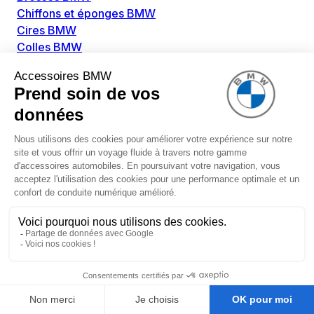
Chiffons et éponges BMW
Cires BMW
Colles BMW
Dégivrant et gratte-vitre BMW
Détachants BMW
Disolvants BMW
Lubrifiants BMW
Nettoyant intérieur BMW
Nettoyant extérieur BMW
Pièces détachées BMW
Alimentation Carburant BMW
Boitier papillon BMW
Faisceau de câble pour réservoir avec pompe
d'aspiration BMW
Injecteur BMW
Pompe à carburant BMW
Pompe diesel BMW
Allumage / Préchauffage BMW