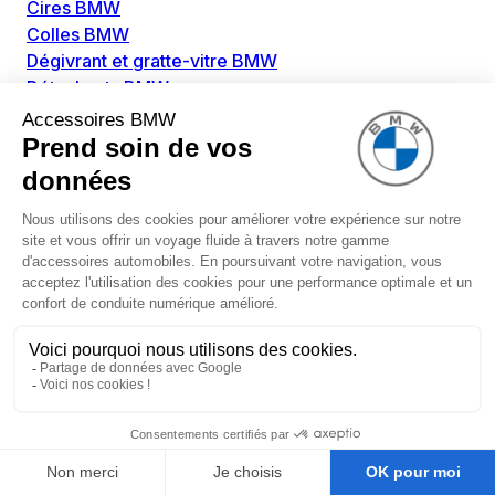
Cires BMW
Colles BMW
Dégivrant et gratte-vitre BMW
Détachants BMW
Disolvants BMW
Lubrifiants BMW
Nettoyant intérieur BMW
Nettoyant extérieur BMW
Pièces détachées BMW
Alimentation Carburant BMW
Boitier papillon BMW
Faisceau de câble pour réservoir avec pompe
d'aspiration BMW
Injecteur BMW
Pompe à carburant BMW
Pompe diesel BMW
Allumage / Préchauffage BMW
Bobines d'allumage BMW
Boitier de préchauffage BMW