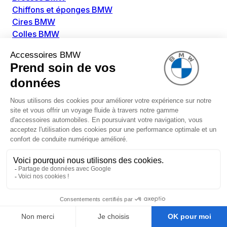
Chiffons et éponges BMW
Cires BMW
Colles BMW
Dégivrant et gratte-vitre BMW
Détachants BMW
Disolvants BMW
Lubrifiants BMW
Nettoyant intérieur BMW
Nettoyant extérieur BMW
Pièces détachées BMW
Alimentation Carburant BMW
Boitier papillon BMW
Faisceau de câble pour réservoir avec pompe
d'aspiration BMW
Injecteur BMW
Pompe à carburant BMW
Pompe diesel BMW
Allumage / Préchauffage BMW