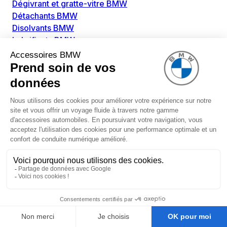
Dégivrant et gratte-vitre BMW
Détachants BMW
Disolvants BMW
Lubrifiants BMW
Nettoyant intérieur BMW
Nettoyant extérieur BMW
Pièces détachées BMW
Alimentation Carburant BMW
Boitier papillon BMW
Faisceau de câble pour réservoir avec pompe
d'aspiration BMW
Injecteur BMW
Pompe à carburant BMW
Pompe diesel BMW
Allumage / Préchauffage BMW
Bobines d'allumage BMW
Boitier de préchauffage BMW
Bougie de préchauffage BMW
Amortissement BMW