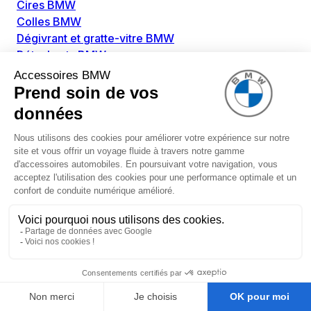
Cires BMW
Colles BMW
Dégivrant et gratte-vitre BMW
Détachants BMW
Disolvants BMW
Lubrifiants BMW
Nettoyant intérieur BMW
Nettoyant extérieur BMW
Pièces détachées BMW
Alimentation Carburant BMW
Boitier papillon BMW
Faisceau de câble pour réservoir avec pompe
d'aspiration BMW
Injecteur BMW
Pompe à carburant BMW
Pompe diesel BMW
Allumage / Préchauffage BMW
Bobines d'allumage BMW
Boitier de préchauffage BMW