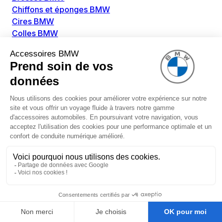
Chiffons et éponges BMW
Cires BMW
Colles BMW
Dégivrant et gratte-vitre BMW
Détachants BMW
Disolvants BMW
Lubrifiants BMW
Nettoyant intérieur BMW
Nettoyant extérieur BMW
Pièces détachées BMW
Alimentation Carburant BMW
Boitier papillon BMW
Faisceau de câble pour réservoir avec pompe
d'aspiration BMW
Injecteur BMW
Pompe à carburant BMW
Pompe diesel BMW
Allumage / Préchauffage BMW