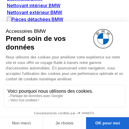
Nettoyant intérieur BMW
Nettoyant extérieur BMW
Pièces détachées BMW
Alimentation Carburant BMW
Boitier papillon BMW
Faisceau de câble pour réservoir avec pompe
d'aspiration BMW
Injecteur BMW
Pompe à carburant BMW
Pompe diesel BMW
Allumage / Préchauffage BMW
Bobines d'allumage BMW
Boitier de préchauffage BMW
Bougie de préchauffage BMW
Amortissement BMW
Amortisseurs BMW
Amortisseur de vibrations BMW
Cassette de ressort en roulé BMW