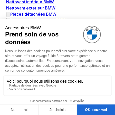
Nettoyant intérieur BMW
Nettoyant extérieur BMW
Pièces détachées BMW
Alimentation Carburant BMW
Boitier papillon BMW
Faisceau de câble pour réservoir avec pompe
d'aspiration BMW
Injecteur BMW
Pompe à carburant BMW
Pompe diesel BMW
Allumage / Préchauffage BMW
Bobines d'allumage BMW
Boitier de préchauffage BMW
Bougie de préchauffage BMW
Amortissement BMW
Amortisseurs BMW
Amortisseur de vibrations BMW
Cassette de ressort en roulé BMW
Kit de réparation amortisseur BMW