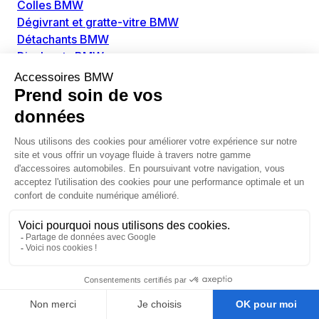
Colles BMW
Dégivrant et gratte-vitre BMW
Détachants BMW
Disolvants BMW
Lubrifiants BMW
Nettoyant intérieur BMW
Nettoyant extérieur BMW
Pièces détachées BMW
Alimentation Carburant BMW
Boitier papillon BMW
Faisceau de câble pour réservoir avec pompe
d'aspiration BMW
Injecteur BMW
Pompe à carburant BMW
Pompe diesel BMW
Allumage / Préchauffage BMW
Bobines d'allumage BMW
Boitier de préchauffage BMW
Bougie de préchauffage BMW