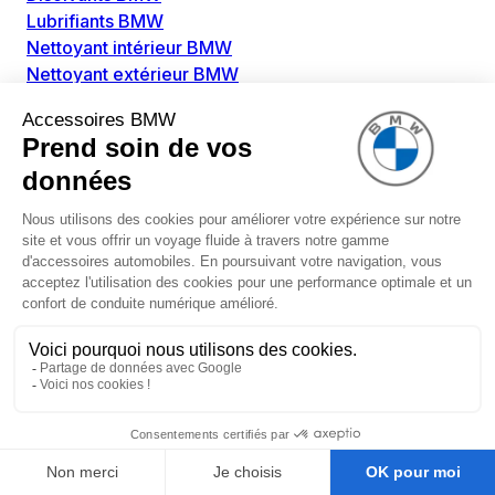
Lubrifiants BMW
Nettoyant intérieur BMW
Nettoyant extérieur BMW
Pièces détachées BMW
Alimentation Carburant BMW
Boitier papillon BMW
Faisceau de câble pour réservoir avec pompe
d'aspiration BMW
Injecteur BMW
Pompe à carburant BMW
Pompe diesel BMW
Allumage / Préchauffage BMW
Bobines d'allumage BMW
Boitier de préchauffage BMW
Bougie de préchauffage BMW
Amortissement BMW
Amortisseurs BMW
Amortisseur de vibrations BMW